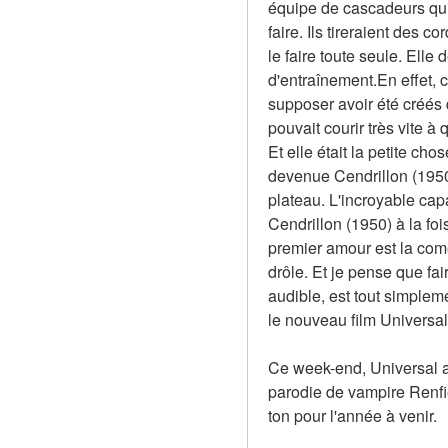
équipe de cascadeurs qui a 
faire. Ils tireraient des c
le faire toute seule. Ell
d'entraînement.En effet, 
supposer avoir été créés d
pouvait courir très vite à 
Et elle était la petite cho
devenue Cendrillon (1950).
plateau. L'incroyable cap
Cendrillon (1950) à la fois
premier amour est la comé
drôle. Et je pense que fa
audible, est tout simplem
le nouveau film Universa
Ce week-end, Universal a 
parodie de vampire Renfie
ton pour l'année à venir.