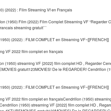
0) (2022) : Film Streaming Vf en Français
lon (1950) Film (2022) Film Complet Streaming VF “Regarder Ce
ancais streaming gratuit```
1950) (2022) : FILM COMPLET en Streaming VF~[[FRENCH]]
ing VF 2022 film complet en français
(1950) streaming VF {2022} film complet HD , Regarder Cendri
EMOVIES gratuit123MOVIES! De le REGARDER! Cendrillon (195
1950) (2022) : FILM COMPLET en Streaming VF~[[FRENCH]]
ing VF 2022 film complet en françaisCendrillon (1950) streaming
drillon (1950) streaming VF {2022} film complet HD , Regarde
ligne-4KTUBEMOVIES gratuit123MOVIES! De le REGARDER! Cend