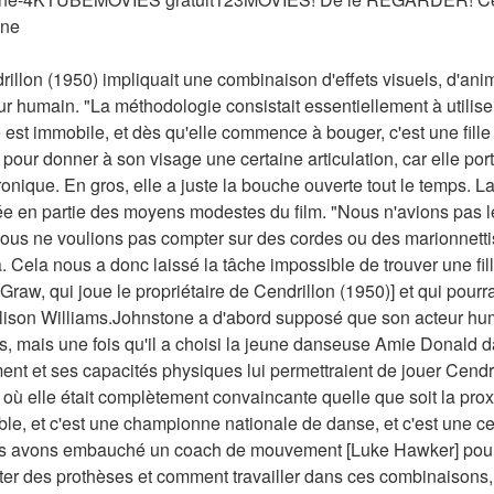
gne
rillon (1950) impliquait une combinaison d'effets visuels, d'ani
ur humain. "La méthodologie consistait essentiellement à utilise
est immobile, et dès qu'elle commence à bouger, c'est une fille
pour donner à son visage une certaine articulation, car elle por
nique. En gros, elle a juste la bouche ouverte tout le temps. La 
ée en partie des moyens modestes du film. "Nous n'avions pas le
us ne voulions pas compter sur des cordes ou des marionnetti
ela nous a donc laissé la tâche impossible de trouver une fille 
w, qui joue le propriétaire de Cendrillon (1950)] et qui pourrait 
lison Williams.Johnstone a d'abord supposé que son acteur humai
, mais une fois qu'il a choisi la jeune danseuse Amie Donald dans
t et ses capacités physiques lui permettraient de jouer Cendri
où elle était complètement convaincante quelle que soit la proxi
ble, et c'est une championne nationale de danse, et c'est une cei
 avons embauché un coach de mouvement [Luke Hawker] pour ell
ter des prothèses et comment travailler dans ces combinaisons,