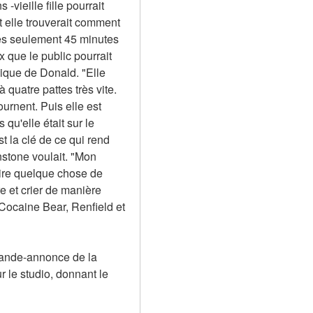
vieille fille pourrait 
et elle trouverait comment 
rès seulement 45 minutes 
que le public pourrait 
ique de Donald. "Elle 
 quatre pattes très vite. 
urnent. Puis elle est 
u'elle était sur le 
 la clé de ce qui rend 
nstone voulait. "Mon 
ire quelque chose de 
 et crier de manière 
Cocaine Bear, Renfield et 
bande-annonce de la 
le studio, donnant le 