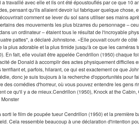
travaillé avec elle et ils ont été époustouflés par ce que 10 ans -
ordes, pensant qu'ils allaient devoir lui fabriquer quelque chose, 
e découvrirait comment se lever du sol sans utiliser ses mains ap
certains des mouvements les plus bizarres du personnage – ceux 
ans un ordinateur – étaient tous le résultat de l'incroyable phys
quatre pattes", a déclaré Johnstone. «Elle pouvait courir de côté à
se la plus adorable et la plus timide jusqu'à ce que les caméras to
 En fait, elle voulait être appelée Cendrillon (1950) chaque fois q
acité de Donald à accomplir des actes physiquement difficiles est
 terrifiant et, parfois, hilarant, ce qui est exactement ce que Joh
die, donc je suis toujours à la recherche d'opportunités pour fa
ire des comédies d'horreur, où vous pouvez entendre les gens rire
ent ce qu'il y a de mieux.Cendrillon (1950), Knock at the Cabin, 
l Monster
sorti le film de poupée tueur Cendrillon (1950) et la première 
ld. Cela ressemble beaucoup à une déclaration d'intention pour 