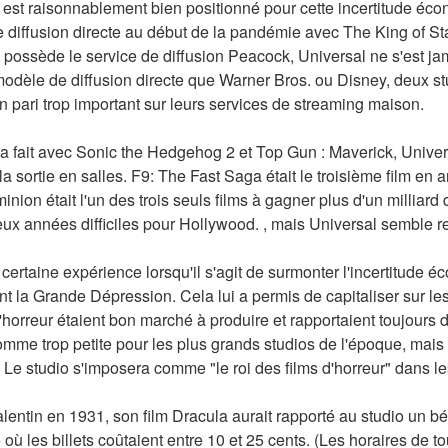
l est raisonnablement bien positionné pour cette incertitude éco
diffusion directe au début de la pandémie avec The King of Stat
o possède le service de diffusion Peacock, Universal ne s'est j
dèle de diffusion directe que Warner Bros. ou Disney, deux stud
n pari trop important sur leurs services de streaming maison.
 fait avec Sonic the Hedgehog 2 et Top Gun : Maverick, Universa
a sortie en salles. F9: The Fast Saga était le troisième film en a
ion était l'un des trois seuls films à gagner plus d'un milliard 
ux années difficiles pour Hollywood. , mais Universal semble re
certaine expérience lorsqu'il s'agit de surmonter l'incertitude é
 la Grande Dépression. Cela lui a permis de capitaliser sur les
'horreur étaient bon marché à produire et rapportaient toujours d
me trop petite pour les plus grands studios de l'époque, mais el
t. Le studio s'imposera comme "le roi des films d'horreur" dans 
Valentin en 1931, son film Dracula aurait rapporté au studio un b
ù les billets coûtaient entre 10 et 25 cents. (Les horaires de t