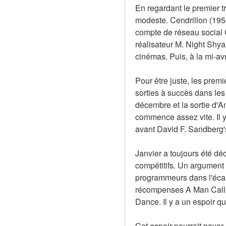
En regardant le premier tr
modeste. Cendrillon (1950
compte de réseau social Ch
réalisateur M. Night Shya
cinémas. Puis, à la mi-avr
Pour être juste, les prem
sorties à succès dans le
décembre et la sortie d'A
commence assez vite. Il y
avant David F. Sandberg
Janvier a toujours été déc
compétitifs. Un argument p
programmeurs dans l'écart
récompenses A Man Called 
Dance. Il y a un espoir q
Cet espoir pourrait payer.