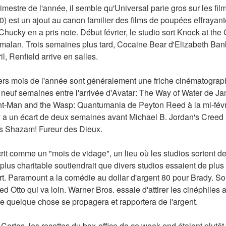
imestre de l'année, il semble qu'Universal parie gros sur les film
) est un ajout au canon familier des films de poupées effrayant
ucky en a pris note. Début février, le studio sort Knock at the C
malan. Trois semaines plus tard, Cocaine Bear d'Elizabeth Bank
il, Renfield arrive en salles.
iers mois de l'année sont généralement une friche cinématographi
s neuf semaines entre l'arrivée d'Avatar: The Way of Water de 
nt-Man and the Wasp: Quantumania de Peyton Reed à la mi-février
 a un écart de deux semaines avant Michael B. Jordan's Creed II
's Shazam! Fureur des Dieux.
rit comme un "mois de vidage", un lieu où les studios sortent des
lus charitable soutiendrait que divers studios essaient de plus 
. Paramount a la comédie au dollar d'argent 80 pour Brady. Son
Otto qui va loin. Warner Bros. essaie d'attirer les cinéphiles 
ue quelque chose se propagera et rapportera de l'argent.
 Certes, les recettes du box-office de ce week-end étaient plutôt