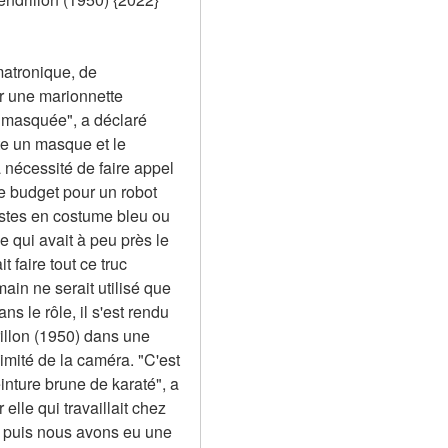
matronique, de 
r une marionnette 
 masquée", a déclaré 
te un masque et le 
nécessité de faire appel 
 budget pour un robot 
stes en costume bleu ou 
qui avait à peu près le 
faire tout ce truc 
n ne serait utilisé que 
 le rôle, il s'est rendu 
llon (1950) dans une 
mité de la caméra. "C'est 
nture brune de karaté", a 
e qui travaillait chez 
 puis nous avons eu une 