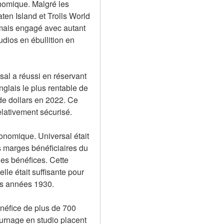
nomique. Malgré les 
en Island et Trolls World 
amais engagé avec autant 
ios en ébullition en 
l a réussi en réservant 
nglais le plus rentable de 
de dollars en 2022. Ce 
lativement sécurisé.
conomique. Universal était 
 marges bénéficiaires du 
es bénéfices. Cette 
le était suffisante pour 
les années 1930.
énéfice de plus de 700 
ournage en studio placent 