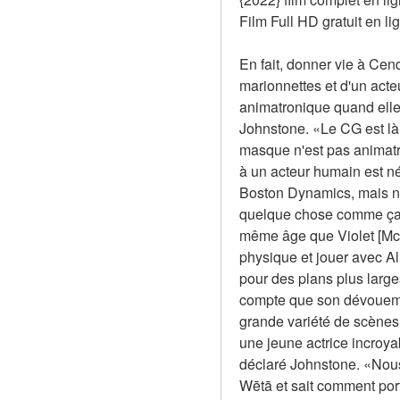
Film Full HD gratuit en li
En fait, donner vie à Cend
marionnettes et d'un acte
animatronique quand elle 
Johnstone. «Le CG est là 
masque n'est pas animatro
à un acteur humain est n
Boston Dynamics, mais no
quelque chose comme ça. C
même âge que Violet [McGra
physique et jouer avec Al
pour des plans plus larges
compte que son dévouemen
grande variété de scènes 
une jeune actrice incroya
déclaré Johnstone. «Nous
Wētā et sait comment por