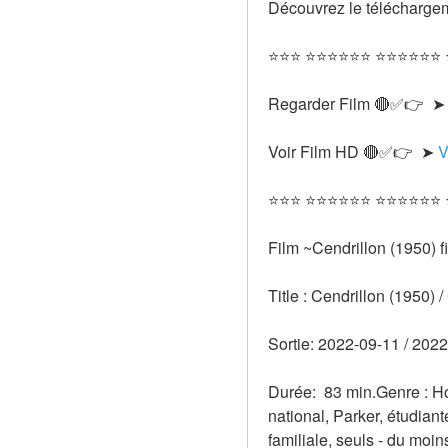
Découvrez le téléchargem
⭐⭐⭐ ⭐⭐⭐⭐⭐⭐ ⭐⭐⭐⭐⭐⭐
Regarder Film 🔴✅👉  ➤
Voir Film HD 🔴✅👉  ➤ 
V
⭐⭐⭐ ⭐⭐⭐⭐⭐⭐ ⭐⭐⭐⭐⭐⭐
Film ~Cendrillon (1950)
Title : Cendrillon (1950) 
Sortie: 2022-09-11 / 2022
Durée:  83 min.Genre : Ho
national, Parker, étudiant
familiale, seuls - du moins