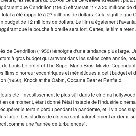
géraient que Cendrillon (1950) effraierait "17 à 20 millions de d
total a été rapporté à 27 millions de dollars. Cela signifie que C
n budget de 12 millions de dollars. Le film a également l'avantag
gérant que le bouche à oreille sera fort. Certes, le film a retenu 
ès de Cendrillon (1950) témoigne d'une tendance plus large. Un
sters à gros budget qui arrivent dans les salles cette année, 
X de Louis Leterrier et The Super Mario Bros. Movie. Cependant,
des films d'horreur excentriques et mémétiques à petit budget et 
on (1950), Knock at the Cabin, Cocaine Bear et Renfield.
oujours été l'investissement le plus sûr dans le cinéma hollywood
t en ce moment, étant donné l'état instable de l'industrie ciném
récupérer le terrain perdu pendant la pandémie, et il y a des sug
s large. Les studios de cinéma sont naturellement anxieux, se 
t décrit comme une "année de turbulences".